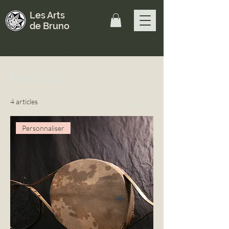
Les Arts
de Bruno
Accueil
Hochets
Hochets
4 articles
Filtrer et trier
Personnaliser