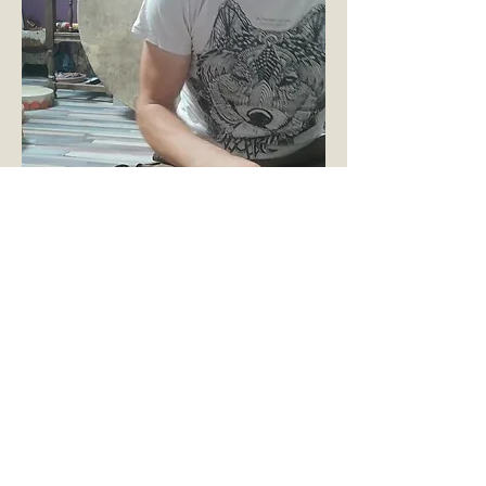
Hochet chamanique chèvre teintée
Rupture de stock
Les Arts de Bruno
Nous contacter
Tél :
+33 6 61 99 70 86