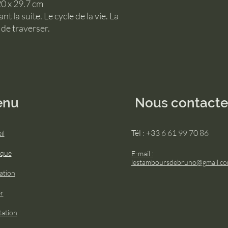
20 x 29.7 cm
 la suite. Le cycle de la vie. La
 de traverser.
enu
Nous contacte
Tél : +33 6 61 99 70 86
il
ique
E-mail :
lestamboursdebruno@gmail.c
ation
er
ation