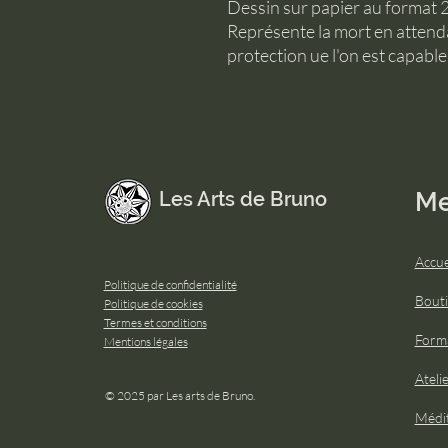
Dessin sur papier au format 
Représente la mort en attendant
protection ue l'on est capable
Les Arts de Bruno
M
Accue
Politique de confidentialité
Bout
Politique de cookies
Termes et conditions
Form
Mentions légales
Ateli
© 2025 par Les arts de Bruno.
Médit