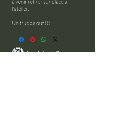
à venir retirer sur place à
l'atelier.
Un truc de ouf !!!!
Les Arts de Bruno
Nous contacter
Tél :
+33 6 61 99 70 86
E-mail : lestamboursdebruno@gmail.com
Réseaux
Instagram
Youtube