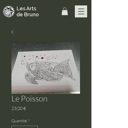
Les Arts
de Bruno
Le Poisson
Prix
23,00 €
Quantité
*